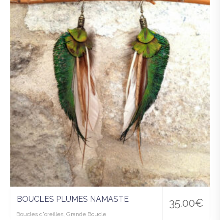
uter
à la
wis
hlist
BOUCLES PLUMES NAMASTE
35.00
€
Boucles d'oreilles
,
Grande Boucle