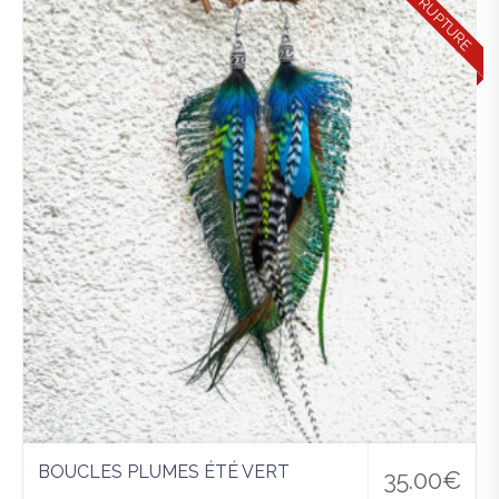
RUPTURE
Ajo
uter
à la
wis
hlist
BOUCLES PLUMES ÉTÉ VERT
35.00
€