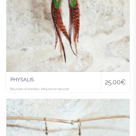
PHYSALIS
25.00
€
Boucles d'oreilles
,
Moyenne boucle
Ajo
uter
à la
wis
hlist