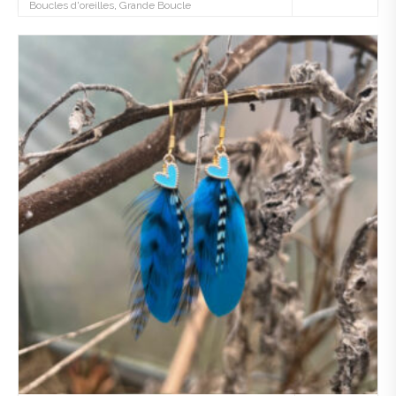
Boucles d'oreilles
,
Grande Boucle
Ajo
uter
à la
wis
hlist