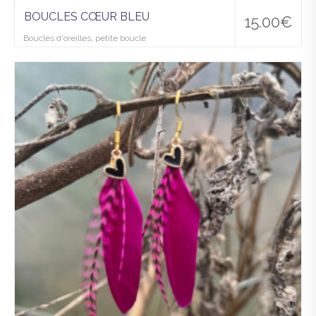
BOUCLES CŒUR BLEU
15.00
€
Boucles d'oreilles
,
petite boucle
Ajo
uter
à la
wis
hlist