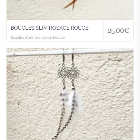
BOUCLES SLIM ROSACE ROUGE
25.00
€
Boucles d'oreilles
,
petite boucle
Ajo
uter
à la
wis
hlist