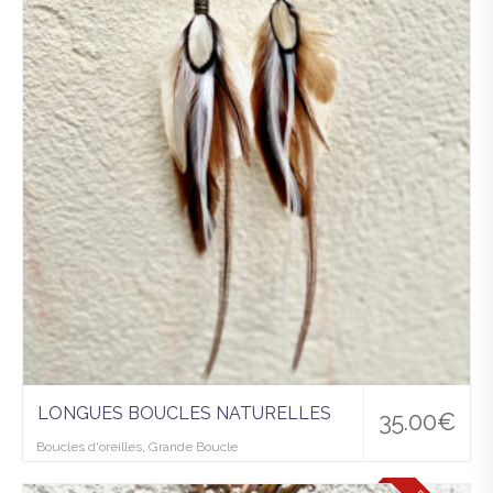
à la
wis
hlist
LONGUES BOUCLES NATURELLES
35.00
€
Boucles d'oreilles
,
Grande Boucle