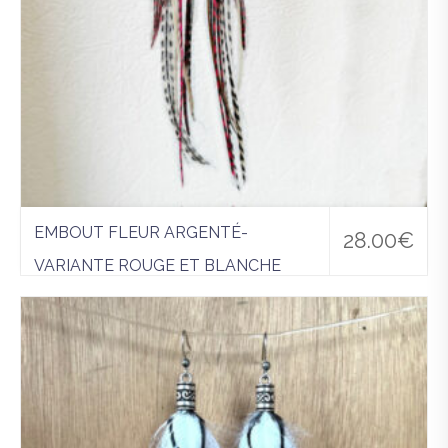
EMBOUT FLEUR ARGENTÉ-
28.00
€
VARIANTE ROUGE ET BLANCHE
Boucles d'oreilles
,
Grande Boucle
Ajo
uter
à la
wis
hlist