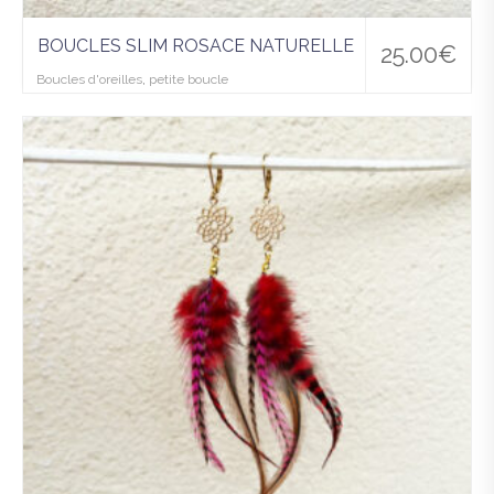
BOUCLES SLIM ROSACE NATURELLE
25.00
€
Boucles d'oreilles
,
petite boucle
Ajo
uter
à la
wis
hlist