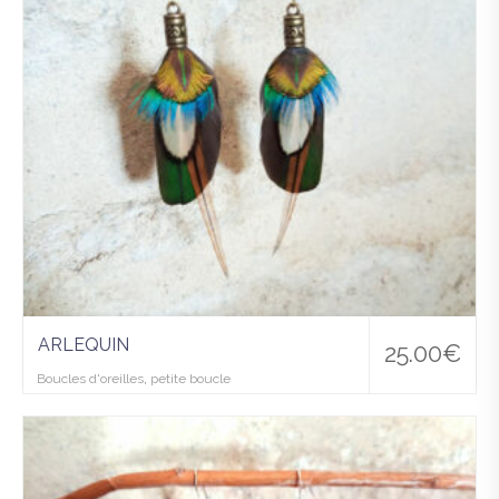
ARLEQUIN
25.00
€
Boucles d'oreilles
,
petite boucle
Ajo
uter
à la