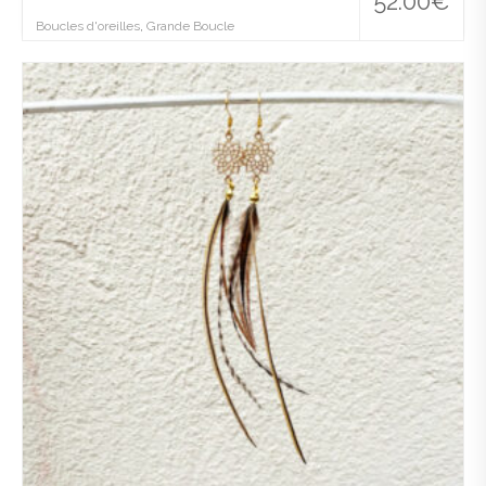
52.00
€
Boucles d'oreilles
,
Grande Boucle
Ajo
uter
à la
wis
hlist