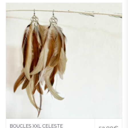
Ajo
uter
à la
wis
hlist
BOUCLES XXL CELESTE