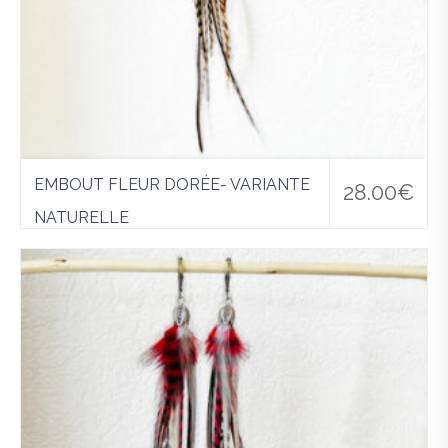
EMBOUT FLEUR DORÉE- VARIANTE
28.00
€
NATURELLE
Boucles d'oreilles
,
Grande Boucle
Ajo
uter
à la
wis
hlist