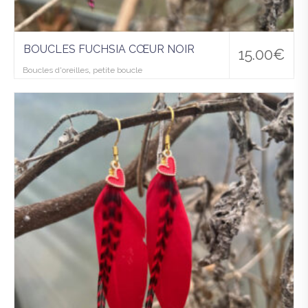
BOUCLES FUCHSIA CŒUR NOIR
15.00
€
Boucles d'oreilles
,
petite boucle
Ajo
uter
à la
wis
hlist