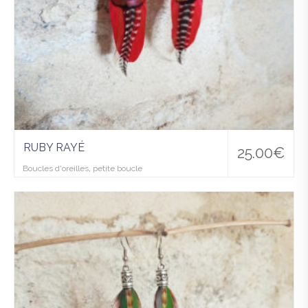
RUBY RAYÉ
25.00
€
Boucles d'oreilles
,
petite boucle
Ajo
uter
à la
wis
hlist