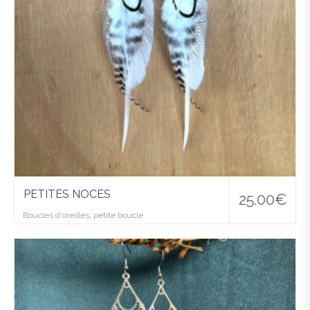
PETITES NOCES
25.00
€
Boucles d'oreilles
,
petite boucle
Ajo
uter
à la
wis