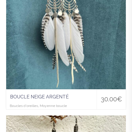
hlist
BOUCLE NEIGE ARGENTÉ
30.00
€
Boucles d'oreilles
,
Moyenne boucle
Ajo
uter