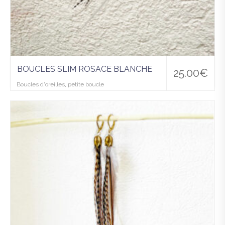
BOUCLES SLIM ROSACE BLANCHE
25.00
€
Boucles d'oreilles
,
petite boucle
Ajo
uter
à la
wis
hlist