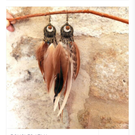
Ajo
uter
à la
wis
hlist