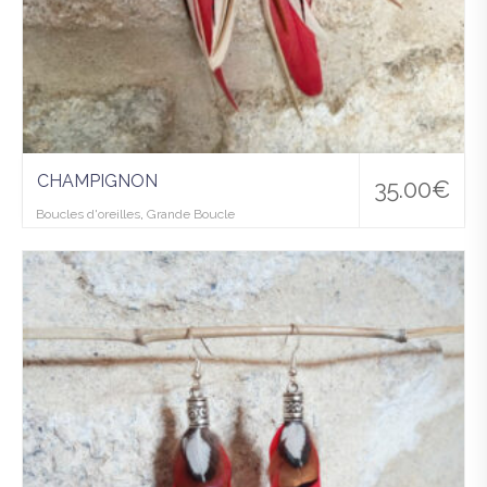
CHAMPIGNON
35.00
€
Boucles d'oreilles
,
Grande Boucle
Ajo
uter
à la
wis
hlist