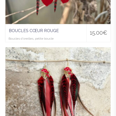
BOUCLES CŒUR ROUGE
15.00
€
Boucles d'oreilles
,
petite boucle
Ajo
uter
à la
wis
hlist