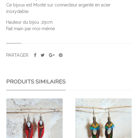
Ce bijoux est Monté sur connecteur argenté en acier
E
inoxydable.
B
O
Hauteur du bijou :29cm
U
Fait main par moi-même
C
L
E
PARTAGER:
S
X
X
L
PRODUITS SIMILAIRES
C
E
L
Ajo
Ajo
E
uter
uter
S
à la
à la
T
wis
wis
E
hlist
hlist