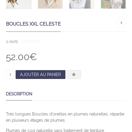
BOUCLES XXL CELESTE
0
AVIS
0
O
52.00
€
U
T
O
F
5
Q
AJOUTER AU PANIER
U
A
DESCRIPTION
N
T
I
Très longues Boucles d’oreilles en plumes naturelles, répartie
T
en plusieurs étages de plumes.
É
D
Plumes de coq naturelle sans traitement de teinture .