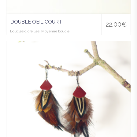
DOUBLE OEIL COURT
22.00
€
Boucles d'oreilles
,
Moyenne boucle
Ajo
uter
à la
wis
hlist