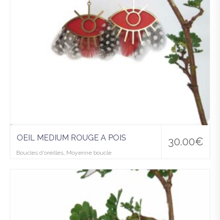
OEIL MEDIUM ROUGE A POIS
30.00
€
Boucles d'oreilles
,
Moyenne boucle
Ajo
uter
à la
wis