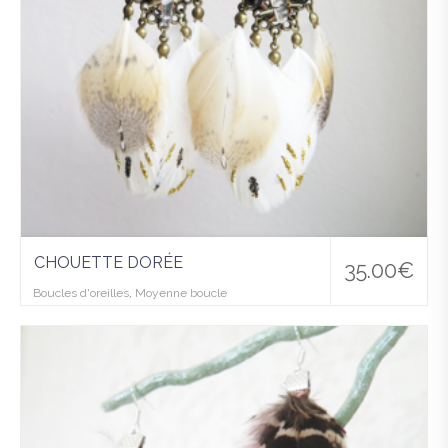
CHOUETTE DORÉE
35.00
€
Boucles d'oreilles
,
Moyenne boucle
Ajo
uter
à la
wis
hlist