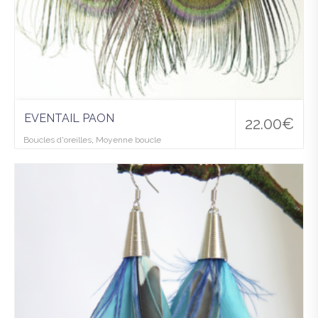
EVENTAIL PAON
22.00
€
Boucles d'oreilles
,
Moyenne boucle
Ajo
uter
à la
wis
hlist