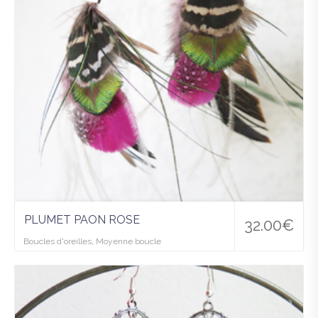
PLUMET PAON ROSE
32.00
€
Boucles d'oreilles
,
Moyenne boucle
Ajo
uter
à la