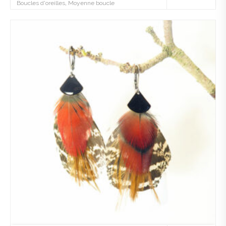
Boucles d'oreilles
,
Moyenne boucle
Ajo
uter
à la
wis
hlist