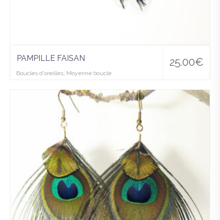
PAMPILLE FAISAN
25.00
€
Boucles d'oreilles
,
Moyenne boucle
Ajo
uter
à la
wis
hlist