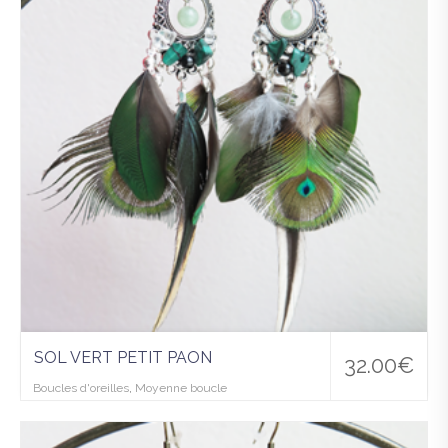
wis
hlist
SOL VERT PETIT PAON
32.00
€
Boucles d'oreilles
,
Moyenne boucle
Ajo