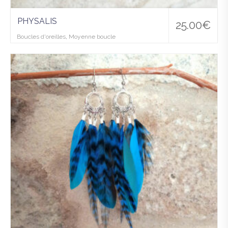
PHYSALIS
25.00
€
Boucles d'oreilles
,
Moyenne boucle
Ajo
uter
à la
wis
hlist