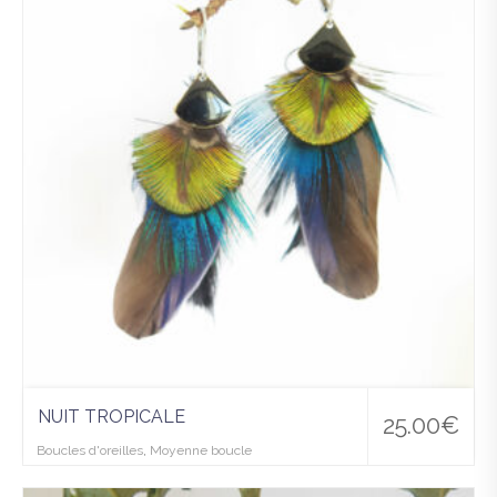
à la
wis
hlist
NUIT TROPICALE
25.00
€
Boucles d'oreilles
,
Moyenne boucle