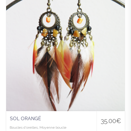
uter
à la
wis
hlist
SOL ORANGÉ
35.00
€
Boucles d'oreilles
,
Moyenne boucle