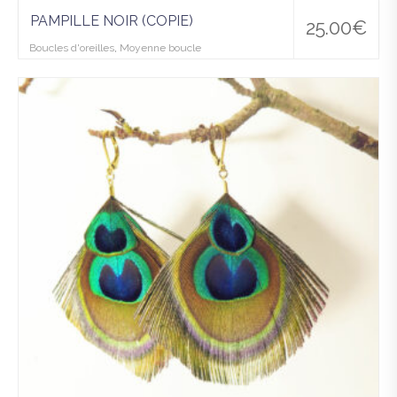
PAMPILLE NOIR (COPIE)
25.00
€
Boucles d'oreilles
,
Moyenne boucle
Ajo
uter
à la
wis
hlist