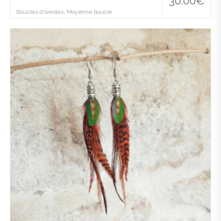
30.00
€
Boucles d'oreilles
,
Moyenne boucle
Ajo
uter
à la
wis
hlist