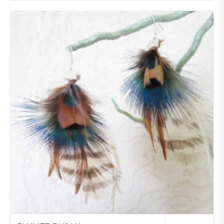
Ajo
uter
à la
wis
hlist