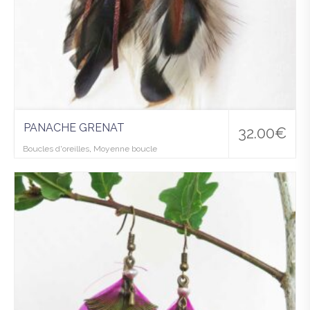
PANACHE GRENAT
32.00
€
Boucles d'oreilles
,
Moyenne boucle
Ajo
uter
à la
wis
hlist