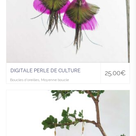
DIGITALE PERLE DE CULTURE
25.00
€
Boucles d'oreilles
,
Moyenne boucle
Ajo
uter
à la
wis
hlist