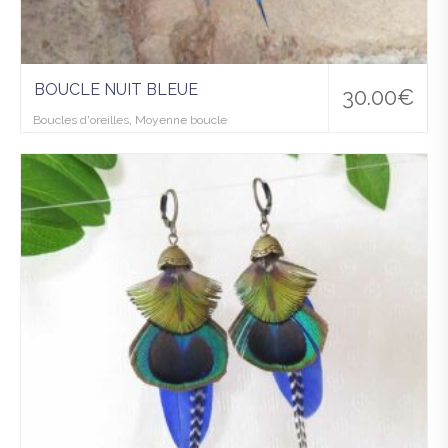
BOUCLE NUIT BLEUE
30.00
€
Boucles d'oreilles
,
Moyenne boucle
Ajo
uter
à la
wis
hlist