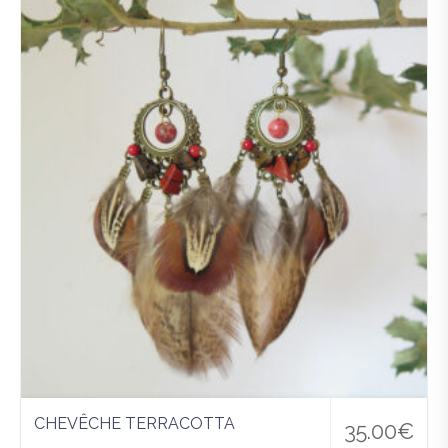
Ajo
uter
à la
wis
hlist
CHEVÊCHE TERRACOTTA
35.00
€