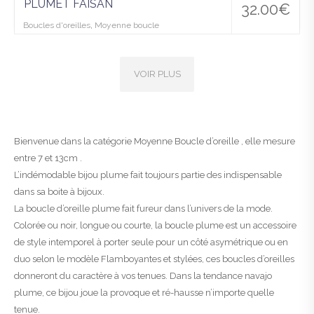
PLUMET FAISAN
32.00
€
Boucles d'oreilles
,
Moyenne boucle
VOIR PLUS
Bienvenue dans la catégorie Moyenne Boucle d’oreille , elle mesure
entre 7 et 13cm .
L’indémodable bijou plume fait toujours partie des indispensable
dans sa boite à bijoux.
La boucle d’oreille plume fait fureur dans l’univers de la mode.
Colorée ou noir, longue ou courte, la boucle plume est un accessoire
de style intemporel à porter seule pour un côté asymétrique ou en
duo selon le modèle Flamboyantes et stylées, ces boucles d’oreilles
donneront du caractère à vos tenues. Dans la tendance navajo
plume, ce bijou joue la provoque et ré-hausse n’importe quelle
tenue.