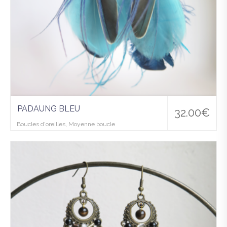
PADAUNG BLEU
32.00
€
Boucles d'oreilles
,
Moyenne boucle
Ajo
uter
à la
wis
hlist