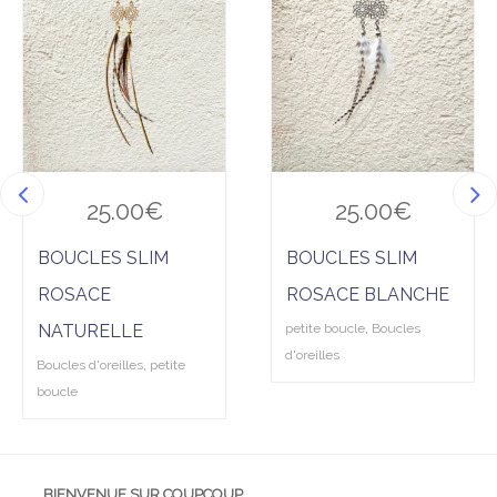
uter
uter
à la
à la
wis
wis
hlist
hlist
25.00
€
25.00
€
BOUCLES SLIM
BOUCLES SLIM
ROSACE
ROSACE BLANCHE
NATURELLE
petite boucle
,
Boucles
d'oreilles
Boucles d'oreilles
,
petite
boucle
BIENVENUE SUR COUPCOUP