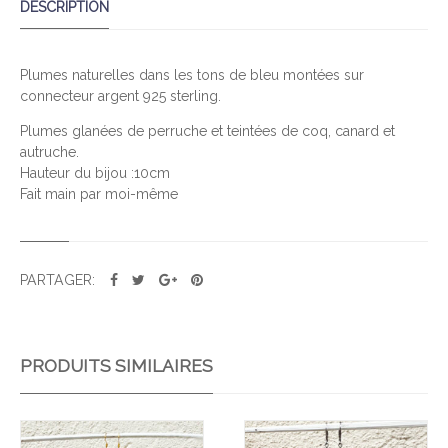
DESCRIPTION
N
T
I
Plumes naturelles dans les tons de bleu montées sur
T
connecteur argent 925 sterling.
É
D
Plumes glanées de perruche et teintées de coq, canard et
autruche.
E
Hauteur du bijou :10cm
P
Fait main par moi-même
A
D
A
U
PARTAGER:
N
G
B
PRODUITS SIMILAIRES
L
E
U
Ajo
Ajo