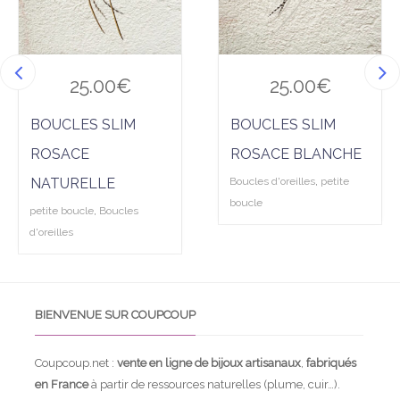
R
N
O
I
25.00
€
25.00
€
R
BOUCLES SLIM
BOUCLES SLIM
ROSACE
ROSACE BLANCHE
NATURELLE
Boucles d'oreilles
,
petite
boucle
petite boucle
,
Boucles
d'oreilles
BIENVENUE SUR COUPCOUP
Coupcoup.net :
vente en ligne de bijoux artisanaux
,
fabriqués
en France
à partir de ressources naturelles (plume, cuir…).