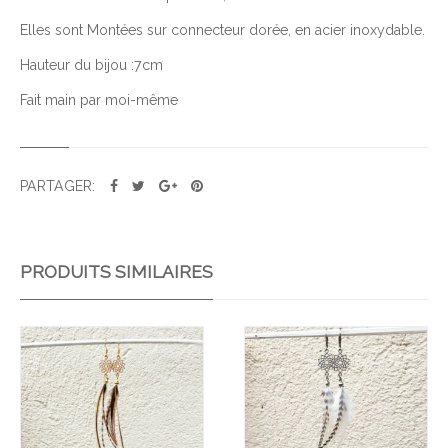
E
Elles sont Montées sur connecteur dorée, en acier inoxydable.
B
O
Hauteur du bijou :7cm
U
Fait main par moi-même
C
L
E
S
PARTAGER:
F
U
C
PRODUITS SIMILAIRES
H
S
I
Ajo
Ajo
A
uter
uter
C
à la
à la
Œ
wis
wis
U
hlist
hlist