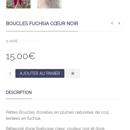
BOUCLES FUCHSIA CŒUR NOIR
0
AVIS
0
O
15.00
€
U
T
O
F
5
Q
AJOUTER AU PANIER
U
A
DESCRIPTION
N
T
I
Petites Boucles d’oreilles en plumes naturelles de coq ,
T
teintées en fuchsia.
É
D
Réhaussé d’une breloque cœur, couleur noir et doré.