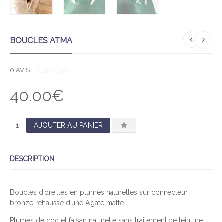
BOUCLES ATMA
0
AVIS
0
O
40.00
€
U
T
O
F
5
Q
AJOUTER AU PANIER
U
A
DESCRIPTION
N
T
I
Boucles d’oreilles en plumes naturelles sur connecteur
T
bronze rehaussé d’une Agate matte.
É
D
Plumes de coq et faisan naturelle sans traitement de teinture .