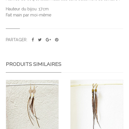
E
Hauteur du bijou :17cm
B
Fait main par moi-même
O
U
C
L
PARTAGER:
E
S
A
PRODUITS SIMILAIRES
T
M
A
Ajo
Ajo
uter
uter
à la
à la
wis
wis
hlist
hlist