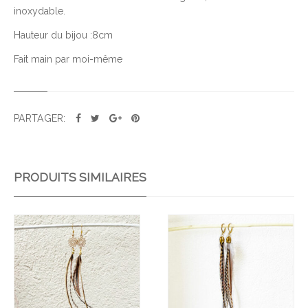
inoxydable.
E
R
Hauteur du bijou :8cm
U
Fait main par moi-même
B
Y
R
A
PARTAGER:
Y
É
PRODUITS SIMILAIRES
Ajo
Ajo
uter
uter
à la
à la
wis
wis
hlist
hlist