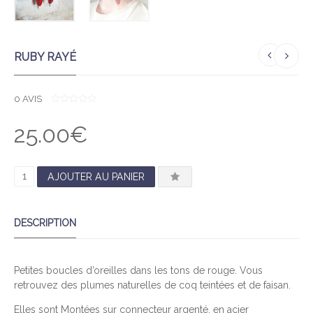
RUBY RAYÉ
0
AVIS
0
O
25.00
€
U
T
O
F
5
Q
AJOUTER AU PANIER
U
A
DESCRIPTION
N
T
I
Petites boucles d’oreilles dans les tons de rouge. Vous
T
retrouvez des plumes naturelles de coq teintées et de faisan.
É
D
Elles sont Montées sur connecteur argenté, en acier