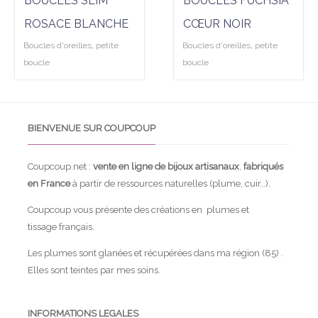
BOUCLES SLIM
BOUCLES FUCHSIA
ROSACE BLANCHE
CŒUR NOIR
Boucles d'oreilles
,
petite
Boucles d'oreilles
,
petite
boucle
boucle
BIENVENUE SUR COUPCOUP
Coupcoup.net :
vente en ligne de bijoux artisanaux
,
fabriqués
en France
à partir de ressources naturelles (plume, cuir…).
Coupcoup vous présente des créations en plumes et
tissage français.
Les plumes sont glanées et récupérées dans ma région (85) .
Elles sont teintes par mes soins.
INFORMATIONS LEGALES