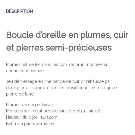
A
DESCRIPTION
N
T
I
Boucle d’oreille en plumes, cuir
T
É
et pierres semi-précieuses
D
E
P
Plumes naturelles dans les tons de brun montées sur
A
connecteur bronze .
N
Jeu de tressage en fine bande de cuir or rehaussé par
A
deux
pierres semi-précieuses (obsidienne, œil de tigre et
C
pierre de lune)
H
Plumes de coq et faisan .
E
Montées sur métal bronze sans plomb, ni nickel.
T
Hauteur du bijou :11/12cm
R
Fait main par moi-même
E
S