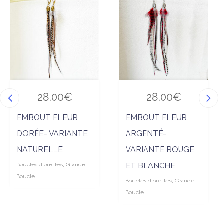
Ajo
Ajo
O
uter
uter
D
à la
à la
wis
wis
hlist
hlist
28.00
€
28.00
€
EMBOUT FLEUR
EMBOUT FLEUR
DORÉE- VARIANTE
ARGENTÉ-
NATURELLE
VARIANTE ROUGE
Boucles d'oreilles
,
Grande
ET BLANCHE
Boucle
Boucles d'oreilles
,
Grande
Boucle