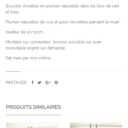
I
Boucles d’oreilles en plumes naturelles dans les tons de vert
T
et bleu.
É
D
Plumes naturelles de coq et paon (récoltées pendant la mue) .
E
hauteur de 10/11cm
B
O
Montées sur connecteur bronze, possible sur acier
inoxydable argent sur demande.
U
C
Fait main par moi-même
L
E
S
PARTAGER:
B
O
L
L
PRODUITS SIMILAIRES
Y
W
O