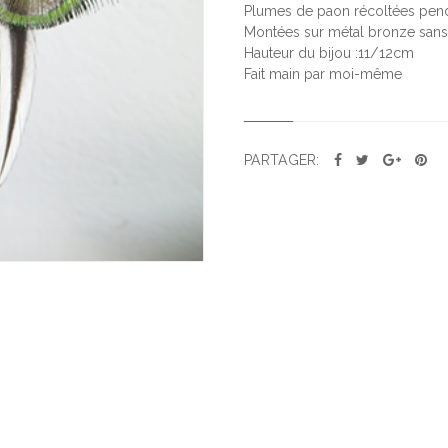
V
Plumes de paon récoltées pend
E
Montées sur métal bronze sans 
Hauteur du bijou :11/12cm
R
Fait main par moi-même
T
P
E
T
PARTAGER:
I
T
P
A
O
N