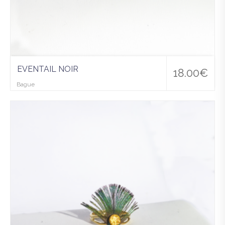
EVENTAIL NOIR
18.00
€
Bague
Ajo
uter
à la
wis
hlist