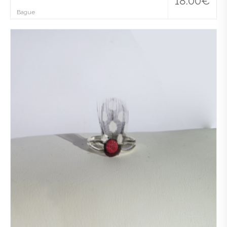
18.00
€
Bague
Ajo
uter
à la
wis
hlist