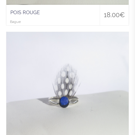
POIS ROUGE
18.00
€
Bague
Ajo
uter
à la
wis
hlist