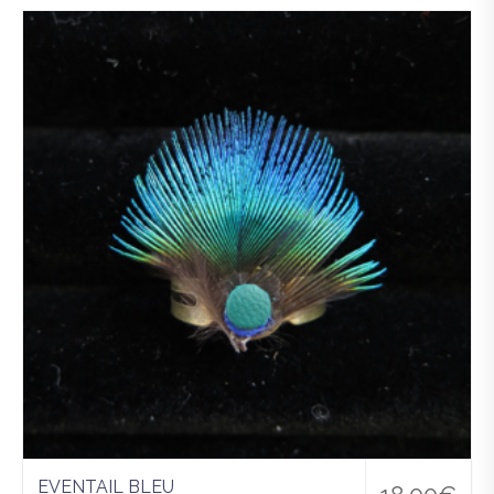
Ajo
uter
à la
wis
hlist
EVENTAIL BLEU