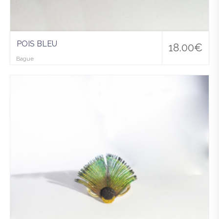
POIS BLEU
18.00
€
Bague
Ajo
uter
à la
wis
hlist