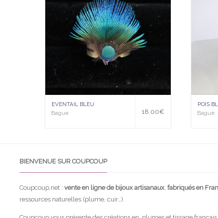
à la
à la
wis
wis
hlist
hlist
EVENTAIL BLEU
POIS B
18.00
€
Bague
Bague
BIENVENUE SUR COUPCOUP
Coupcoup.net :
vente en ligne de bijoux artisanaux
,
fabriqués en Fra
ressources naturelles (plume, cuir…).
Coupcoup vous présente des créations en plumes et tissage français