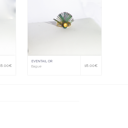
à la
wis
hlist
EVENTAIL OR
18.00
€
18.00
€
Bague