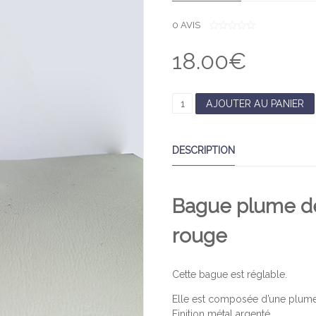
0
AVIS
0
O
18.00
€
U
T
O
F
5
Q
AJOUTER AU PANIER
U
A
DESCRIPTION
N
T
I
Bague plume de 
T
É
rouge
D
E
P
Cette bague est réglable.
O
Elle est composée d’une plume 
I
Finition métal argenté.