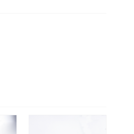
Ajo
uter