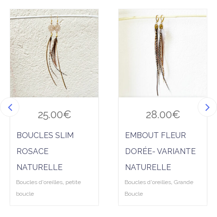
R
Ajo
Ajo
T
uter
uter
E
à la
à la
T
wis
wis
L
hlist
hlist
A
P
I
S
25.00
€
28.00
€
BOUCLES SLIM
EMBOUT FLEUR
ROSACE
DORÉE- VARIANTE
NATURELLE
NATURELLE
Boucles d'oreilles
,
petite
Boucles d'oreilles
,
Grande
boucle
Boucle