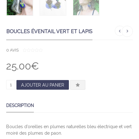
BOUCLES ÉVENTAIL VERT ET LAPIS
0
AVIS
0
O
25.00
€
U
T
O
F
5
Q
AJOUTER AU PANIER
U
A
DESCRIPTION
N
T
I
Boucles d’oreilles en plumes naturelles bleu électrique et vert
T
moiré des plumes de paon.
É