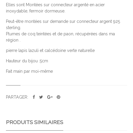
D
Elles sont Montées sur connecteur argenté en acier
inoxydable, fermoir dormeuse.
E
B
Peut-être montées sur demande sur connecteur argent 925
O
sterling.
U
Plumes de coq teintées et de paon, récupérées dans ma
C
région .
L
pierre lapis lazuli et calcédoine verte naturelle
E
Hauteur du bijou :5cm
S
É
Fait main par moi-même
V
E
N
T
PARTAGER:
A
I
L
PRODUITS SIMILAIRES
V
E