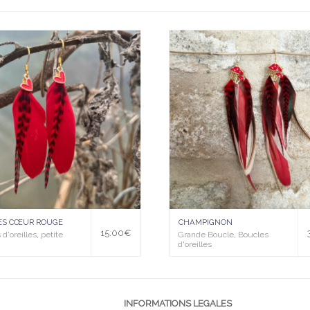
Ajo
uter
à la
wis
hlist
ES CŒUR ROUGE
CHAMPIGNON
15.00
€
d'oreilles
,
petite
Grande Boucle
,
Boucles
d'oreilles
INFORMATIONS LEGALES