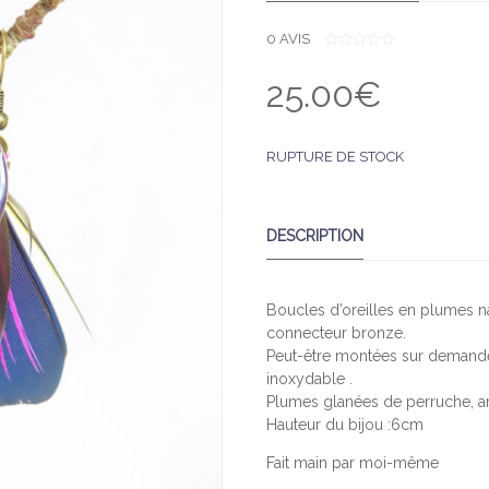
0
AVIS
0
O
25.00
€
U
T
O
F
5
RUPTURE DE STOCK
DESCRIPTION
Boucles d’oreilles en plumes na
connecteur bronze.
Peut-être montées sur demande 
inoxydable .
Plumes glanées de perruche, ara
Hauteur du bijou :6cm
Fait main par moi-même