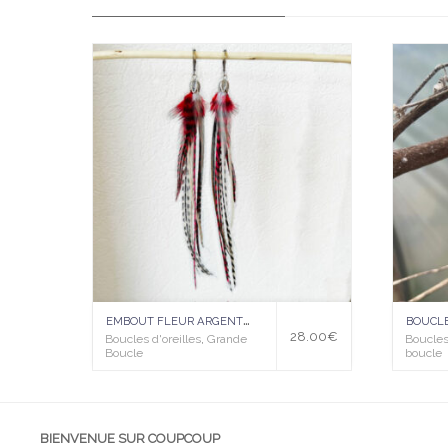
Ajo
Ajo
uter
uter
à la
à la
wis
wis
hlist
hlist
E
MBOUT FLEUR ARGENTÉ- VARIANTE ROUGE ET BLANCHE
BOUCL
28.00
€
Boucles d'oreilles
,
Grande
Boucles 
Boucle
boucle
BIENVENUE SUR COUPCOUP