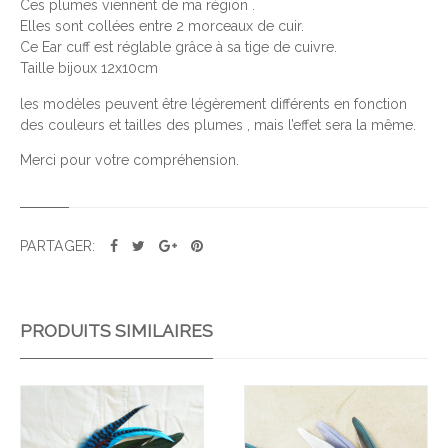
Ces plumes viennent de ma région .
E
Elles sont collées entre 2 morceaux de cuir.
P
Ce Ear cuff est réglable grâce à sa tige de cuivre.
A
Taille bijoux 12x10cm
O
les modèles peuvent être légèrement différents en fonction
N
des couleurs et tailles des plumes , mais l’effet sera la même.
D
Merci pour votre compréhension.
É
G
R
A
PARTAGER:
D
É
PRODUITS SIMILAIRES
Ajo
Ajo
uter
uter