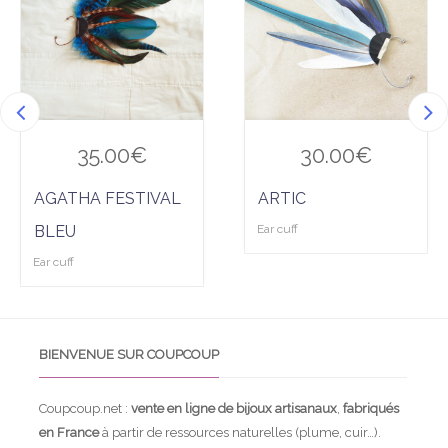
à la
à la
wis
wis
hlist
hlist
35.00
€
30.00
€
AGATHA FESTIVAL
ARTIC
BLEU
Ear cuff
Ear cuff
BIENVENUE SUR COUPCOUP
Coupcoup.net :
vente en ligne de bijoux artisanaux
,
fabriqués
en France
à partir de ressources naturelles (plume, cuir…).