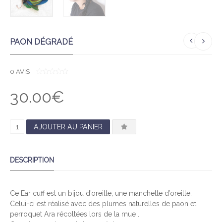
PAON DÉGRADÉ
0
AVIS
0
O
30.00
€
U
T
O
F
5
Q
AJOUTER AU PANIER
U
A
DESCRIPTION
N
T
I
Ce Ear cuff est un bijou d’oreille, une manchette d’oreille.
T
Celui-ci est réalisé avec des plumes naturelles de paon et
É
perroquet Ara récoltées lors de la mue .
D