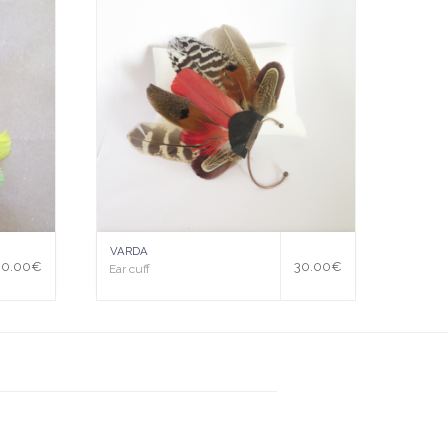
uter
uter
à la
à la
wis
wis
hlist
hlist
VARDA
30.00
€
30.00
€
Ear cuff
Ear cuf