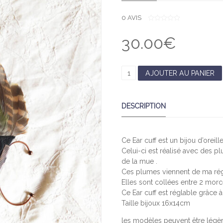
0
AVIS
0
O
30.00
€
U
T
O
F
5
Q
AJOUTER AU PANIER
U
A
DESCRIPTION
N
T
I
Ce Ear cuff est un bijou d’oreill
T
Celui-ci est réalisé avec des p
É
de la mue .
D
Ces plumes viennent de ma rég
E
Elles sont collées entre 2 morc
P
Ce Ear cuff est réglable grâce à
I
Taille bijoux 16x14cm
C
les modèles peuvent être légère