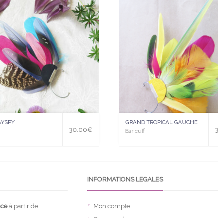
uter
à la
wis
hlist
GYSPY
GRAND TROPICAL GAUCHE
30.00
€
Ear cuff
INFORMATIONS LEGALES
nce
à partir de
Mon compte