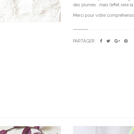
V
des plumes , mais l’effet sera 
E
Merci pour votre compréhensi
R
T
PARTAGER:
Ajo