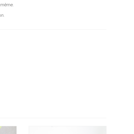
la même.
on.
Ajo
Ajo