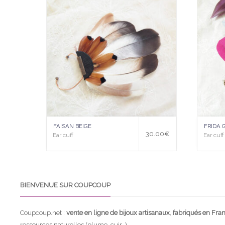
uter
uter
à la
à la
wis
wis
hlist
hlist
FAISAN BEIGE
FRIDA 
30.00
€
Ear cuff
Ear cuff
BIENVENUE SUR COUPCOUP
Coupcoup.net :
vente en ligne de bijoux artisanaux
,
fabriqués en Fra
ressources naturelles (plume, cuir…).