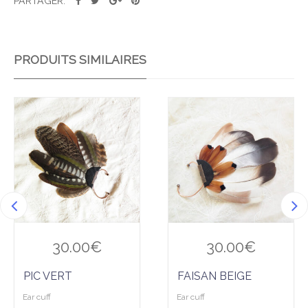
PARTAGER:
PRODUITS SIMILAIRES
Ajo
Ajo
uter
uter
à la
à la
wis
wis
hlist
hlist
30.00
€
30.00
€
PIC VERT
FAISAN BEIGE
Ear cuff
Ear cuff