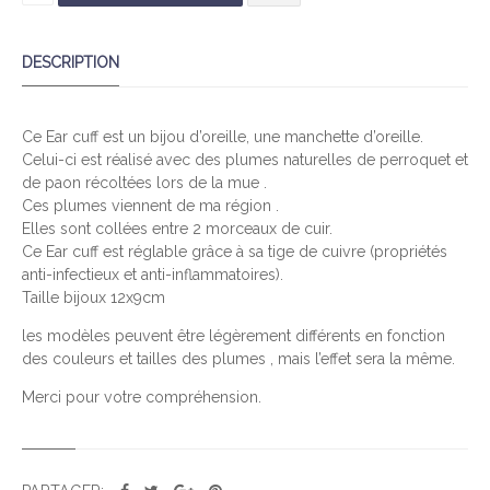
U
A
DESCRIPTION
N
T
I
Ce Ear cuff est un bijou d’oreille, une manchette d’oreille.
T
Celui-ci est réalisé avec des plumes naturelles de perroquet et
É
de paon récoltées lors de la mue .
D
Ces plumes viennent de ma région .
E
Elles sont collées entre 2 morceaux de cuir.
B
Ce Ear cuff est réglable grâce à sa tige de cuivre (propriétés
L
anti-infectieux et anti-inflammatoires).
Taille bijoux 12x9cm
E
U
les modèles peuvent être légèrement différents en fonction
P
des couleurs et tailles des plumes , mais l’effet sera la même.
O
Merci pour votre compréhension.
A
N