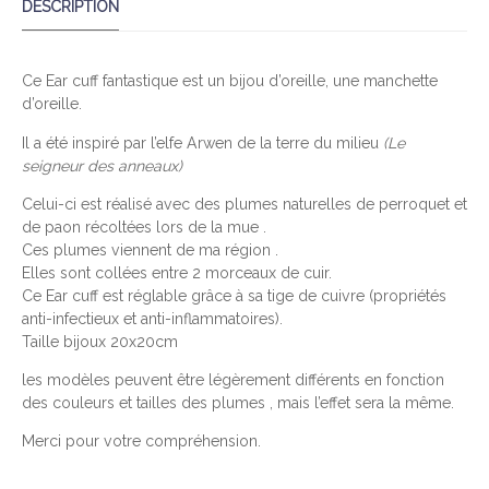
DESCRIPTION
N
T
I
Ce Ear cuff fantastique est un bijou d’oreille, une manchette
T
d’oreille.
É
D
Il a été inspiré par l’elfe Arwen de la terre du milieu
(Le
seigneur des anneaux)
E
A
Celui-ci est réalisé avec des plumes naturelles de perroquet et
R
de paon récoltées lors de la mue .
W
Ces plumes viennent de ma région .
E
Elles sont collées entre 2 morceaux de cuir.
Ce Ear cuff est réglable grâce à sa tige de cuivre (propriétés
N
anti-infectieux et anti-inflammatoires).
B
Taille bijoux 20x20cm
L
E
les modèles peuvent être légèrement différents en fonction
U
des couleurs et tailles des plumes , mais l’effet sera la même.
Merci pour votre compréhension.