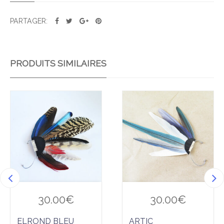
PARTAGER:
PRODUITS SIMILAIRES
Ajo
Ajo
uter
uter
à la
à la
wis
wis
hlist
hlist
30.00
€
30.00
€
ELROND BLEU
ARTIC