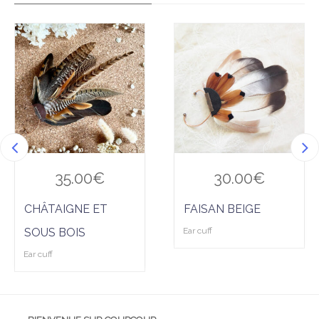
Ajo
Ajo
uter
uter
à la
à la
wis
wis
hlist
hlist
35.00
€
30.00
€
CHÂTAIGNE ET
FAISAN BEIGE
SOUS BOIS
Ear cuff
Ear cuff