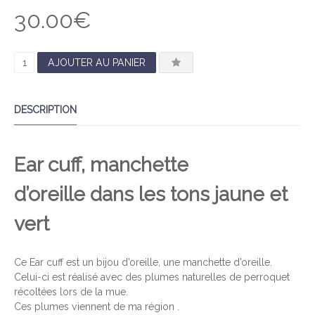
O
30.00
€
U
T
O
F
5
Q
AJOUTER AU PANIER
U
A
DESCRIPTION
N
T
I
Ear cuff, manchette
T
É
d’oreille dans les tons jaune et
D
E
vert
J
A
Ce Ear cuff est un bijou d’oreille, une manchette d’oreille.
U
Celui-ci est réalisé avec des plumes naturelles de perroquet
N
récoltées lors de la mue.
E
Ces plumes viennent de ma région .
E