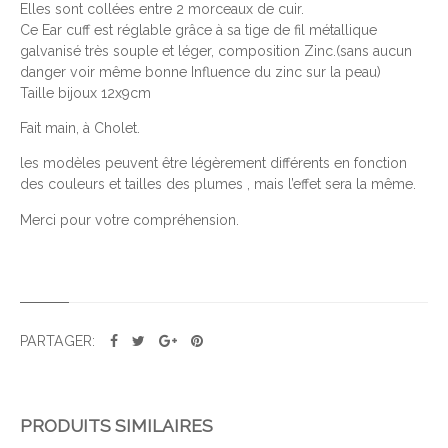
Elles sont collées entre 2 morceaux de cuir.
T
Ce Ear cuff est réglable grâce à sa tige de fil métallique
V
galvanisé très souple et léger, composition Zinc.(sans aucun
E
danger voir même bonne Influence du zinc sur la peau)
Taille bijoux 12x9cm
R
T
Fait main, à Cholet.
les modèles peuvent être légèrement différents en fonction
des couleurs et tailles des plumes , mais l’effet sera la même.
Merci pour votre compréhension.
PARTAGER:
PRODUITS SIMILAIRES