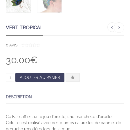
VERT TROPICAL
0
AVIS
0
O
30.00
€
U
T
O
F
5
Q
AJOUTER AU PANIER
U
A
DESCRIPTION
N
T
I
Ce Ear cuff est un bijou d’oreille, une manchette d’oreille.
T
Celui-ci est réalisé avec des plumes naturelles de paon et de
É
perruche récoltées lors de la mue .