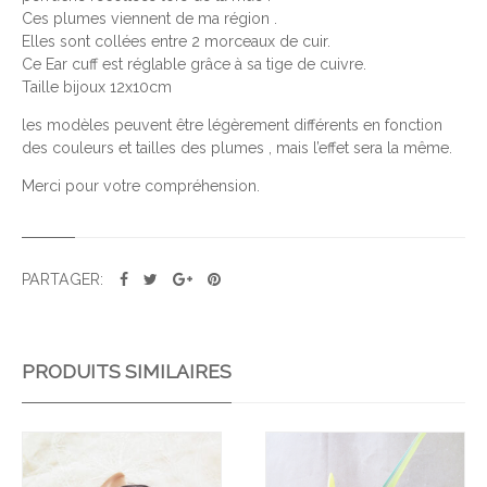
D
Ces plumes viennent de ma région .
E
Elles sont collées entre 2 morceaux de cuir.
V
Ce Ear cuff est réglable grâce à sa tige de cuivre.
E
Taille bijoux 12x10cm
R
les modèles peuvent être légèrement différents en fonction
T
des couleurs et tailles des plumes , mais l’effet sera la même.
T
Merci pour votre compréhension.
R
O
P
I
PARTAGER:
C
A
L
PRODUITS SIMILAIRES
Ajo
Ajo
uter
uter