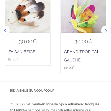
à la
à la
wis
wis
hlist
hlist
30.00
€
30.00
€
FAISAN BEIGE
GRAND TROPICAL
Ear cuff
GAUCHE
Ear cuff
BIENVENUE SUR COUPCOUP
Coupcoup.net :
vente en ligne de bijoux artisanaux
,
fabriqués
en France
à partir de ressources naturelles (plume, cuir…).