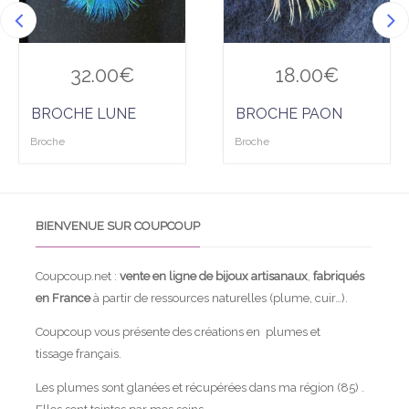
R
T
E
S
32.00
€
18.00
€
BROCHE LUNE
BROCHE PAON
Broche
Broche
BIENVENUE SUR COUPCOUP
Coupcoup.net :
vente en ligne de bijoux artisanaux
,
fabriqués
en France
à partir de ressources naturelles (plume, cuir…).
Coupcoup vous présente des créations en plumes et
tissage français.
Les plumes sont glanées et récupérées dans ma région (85) .