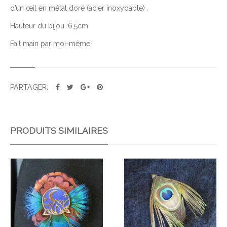
d’un œil en métal doré (acier inoxydable) .
E
B
Hauteur du bijou :6,5cm
R
Fait main par moi-même
O
C
H
E
PARTAGER:
Œ
I
L
PRODUITS SIMILAIRES
P
L
U
M
Ajo
Ajo
E
uter
uter
S
à la
à la
V
wis
wis
E
hlist
hlist