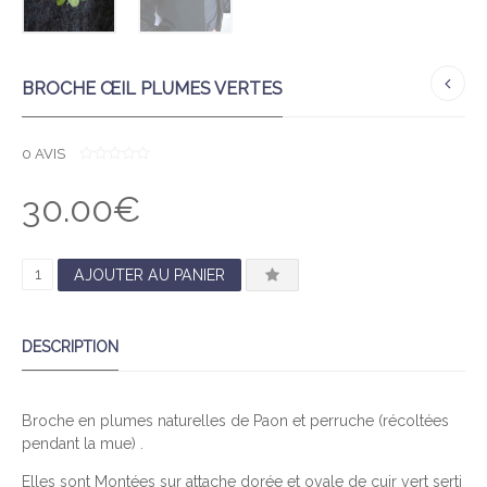
BROCHE ŒIL PLUMES VERTES
0
AVIS
0
O
30.00
€
U
T
O
F
5
Q
AJOUTER AU PANIER
U
A
DESCRIPTION
N
T
I
Broche en plumes naturelles de Paon et perruche (récoltées
T
pendant la mue) .
É
D
Elles sont Montées sur attache dorée et ovale de cuir vert serti