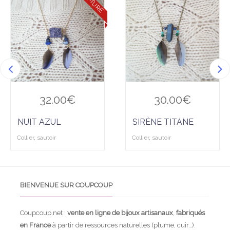
RUPTURE
Ajo
Ajo
uter
uter
à la
à la
wis
wis
hlist
hlist
32.00
€
30.00
€
NUIT AZUL
SIRÈNE TITANE
Collier
,
sautoir
Collier
,
sautoir
BIENVENUE SUR COUPCOUP
Coupcoup.net :
vente en ligne de bijoux artisanaux
,
fabriqués
en France
à partir de ressources naturelles (plume, cuir…).