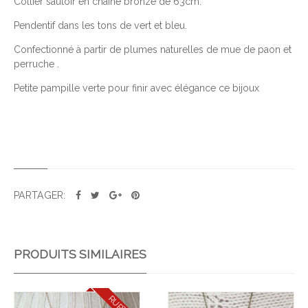
Collier sautoir en chaine bronze de 63cm.
T
É
Pendentif dans les tons de vert et bleu.
D
Confectionné à partir de plumes naturelles de mue de paon et
E
perruche .
P
A
Petite pampille verte pour finir avec élégance ce bijoux
M
P
I
L
L
E
PARTAGER:
V
E
R
T
PRODUITS SIMILAIRES
E