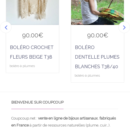
hlist
hlist
90.00
€
90.00
€
BOLÉRO CROCHET
BOLÉRO
FLEURS BEIGE T38
DENTELLE PLUMES
boléro à plumes
BLANCHES T38/40
boléro à plumes
BIENVENUE SUR COUPCOUP
Coupcoup.net :
vente en ligne de bijoux artisanaux
,
fabriqués
en France
à partir de ressources naturelles (plume, cuir…).