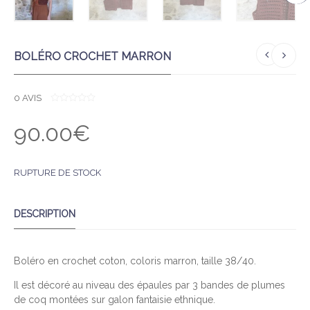
BOLÉRO CROCHET MARRON
0
AVIS
0
O
90.00
€
U
T
O
F
5
RUPTURE DE STOCK
DESCRIPTION
Boléro en crochet coton, coloris marron, taille 38/40.
Il est décoré au niveau des épaules par 3 bandes de plumes
de coq montées sur galon fantaisie ethnique.