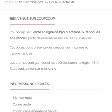
Posted on
12 décembre 2018
by
Cecile
in
Actualité
BIENVENUE SUR COUPCOUP
Coupcoup.net :
vente en ligne de bijoux artisanaux
,
fabriqués
en France
à partir de ressources naturelles (plume, cuir…).
Coupcoup vous présente des créations en plumes et
tissage français.
Les plumes sont glanées et récupérées dans ma région (85) .
Elles sont teintes par mes soins.
INFORMATIONS LEGALES
Mon compte
Commande
Conditions Générale de Vente