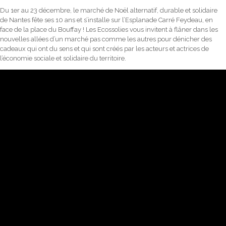
Du 1er au 23 décembre, le marché de Noël alternatif, durable et solidaire
de Nantes fête ses 10 ans et s’installe sur l’Esplanade Carré Feydeau, en
face de la place du Bouffay ! Les Ecossolies vous invitent à flâner dans les
nouvelles allées d’un marché pas comme les autres pour dénicher des
cadeaux qui ont du sens et qui sont créés par les acteurs et actrices de
l’économie sociale et solidaire du territoire.