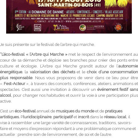
Je suis présente sur le festival de l’arbre qui marche.
“L’éco-festival « l’Arbre qui Marche »
met le respect de l’environnement a
cœur de sa démarche et déploie ses branches pour créer des ponts entre
culture et écologie. L’Arbre qui Marche grandit autour de l’
autonomie
énergétique
, la
valorisation des déchets
et le
choix d’une consommatio
plus responsable
. Nous vous proposons de venir dans ce lieu pour êtr
«
Fest-Acteur
», à travers des concerts, conférences, ateliers, animations e
spectacles. C’est aussi une invitation à découvrir un
événement festif san
alcool
, pour changer nos habitudes et ouvrir la voie à une participation plus
active.
C’est un
éco-festival
annuel de
musiques du monde
et de
pratiques
artistiques.
P
luridisciplinaire
,
participatif
et
inscrit
dans le
réseau local
, il
vise à rassembler une large variété de connaissances, traditions, savoirs-
faire et moyens d’expression répondant à une problématique commune et
actuelle : prendre soin de l’environnement, de soi et de l’autre.