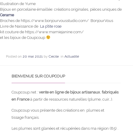
Illustration de Yume
Bijoux en porcelaine émaillée: créations originales, pièces uniques de
Cerame
Broches de https://www.bonjourvousstudio.com/ BonjourVous
Livre de Naissance de
La p’tite rose
kit couture de https://www.mamiejanine.com/
et les bijoux de Coupcoup
Posted on
20 mai 2021
by
Cecile
in
Actualité
BIENVENUE SUR COUPCOUP
Coupcoup.net :
vente en ligne de bijoux artisanaux
,
fabriqués
en France
à partir de ressources naturelles (plume, cuir…).
Coupcoup vous présente des créations en plumes et
tissage français.
Les plumes sont glanées et récupérées dans ma région (85) .