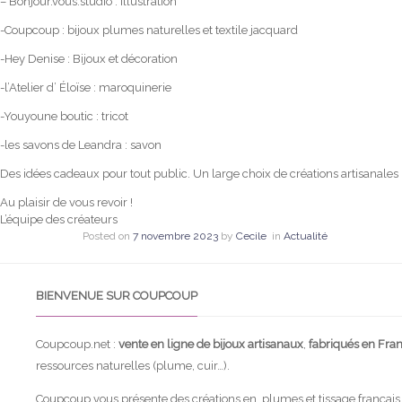
– Bonjour.vous.studio : illustration
-Coupcoup : bijoux plumes naturelles et textile jacquard
-Hey Denise : Bijoux et décoration
-l’Atelier d’ Éloïse : maroquinerie
-Youyoune boutic : tricot
-les savons de Leandra : savon
Des idées cadeaux pour tout public. Un large choix de créations artisanales 
Au plaisir de vous revoir !
L’équipe des créateurs
Posted on
7 novembre 2023
by
Cecile
in
Actualité
BIENVENUE SUR COUPCOUP
Coupcoup.net :
vente en ligne de bijoux artisanaux
,
fabriqués en Fra
ressources naturelles (plume, cuir…).
Coupcoup vous présente des créations en plumes et tissage français